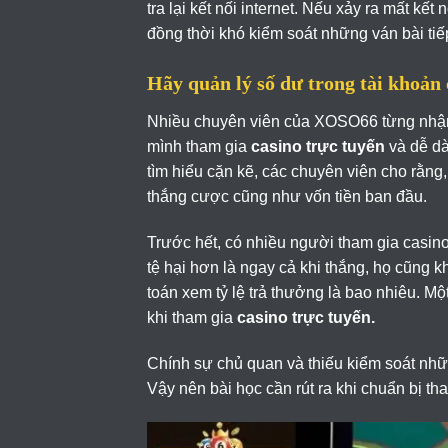
tra lại kết nối internet. Nếu xảy ra mất k
đồng thời khó kiểm soát những ván bài tiế
Hãy quản lý số dư trong tài khoản
Nhiều chuyên viên của XOSO66 từng nhận 
mình tham gia
casino trực tuyến
và dễ dà
tìm hiểu cặn kẽ, các chuyên viên cho rằng
thắng cược cũng như vốn tiền ban đầu.
Trước hết, có nhiều người tham gia casino
tệ hại hơn là ngay cả khi thắng, họ cũng 
toán xem tỷ lệ trả thưởng là bao nhiêu. M
khi tham gia
casino trực tuyến.
Chính sự chủ quan và thiếu kiểm soát nhữn
Vậy nên bài học cần rút ra khi chuẩn bị t