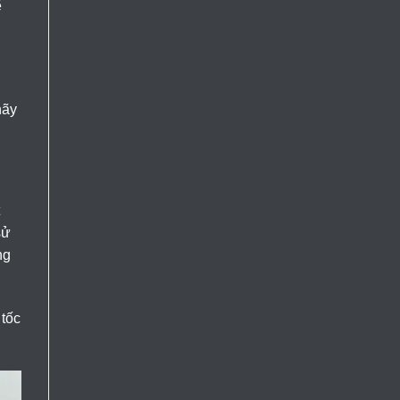
ẽ
hãy
sử
ng
 tốc