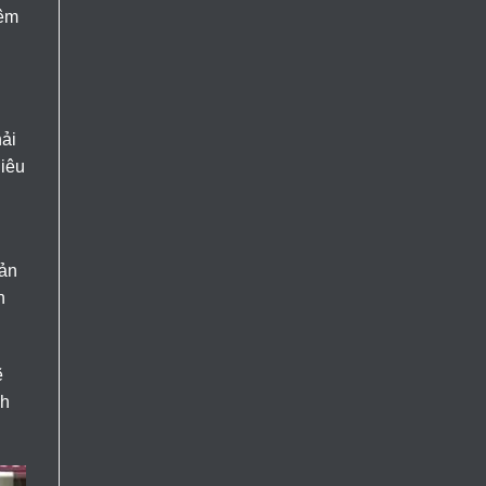
hêm
hải
hiêu
uản
n
ẽ
nh