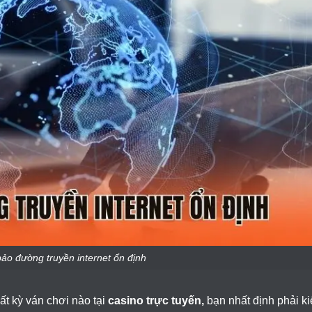
ảo đường truyền internet ổn định
bất kỳ ván chơi nào tại
casino trực tuyến,
bạn nhất định phải k